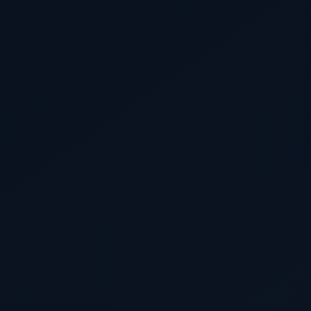
们
关于我们