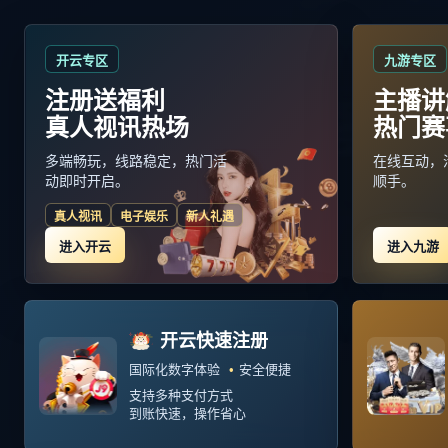
首页
首页
首页
包含"窗口期波特兰开拓者备战全明星赛赛前辽宁本钢
各大球星
锁定20
无插件
JRS直
xiaomi