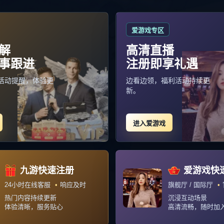
各大球星
深度分享
APP下载
关于我们
综合新闻
临场应变"标签的文章
欧博在线平台
25年12月29日的CBA焦点战深圳马可波罗 VS 辽宁本钢，全程
直播享受流畅清晰的观赛体验，实时关注赛场每一个精彩瞬间，
播网为您带来最新的CBA赛事。...
73
0
2026-05-04