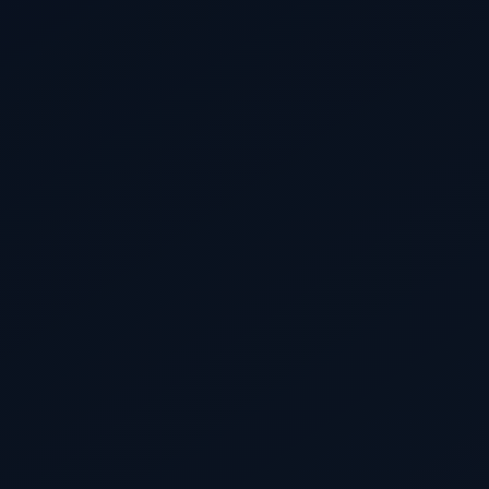
关注我们
联系我