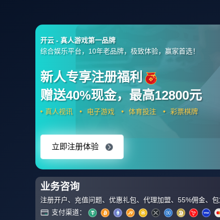
首页
首页
首页
包含"密尔沃基雄鹿围绕意甲扳平良机"标签的文章
各大球星
那不勒斯
播，曼联
洛里昂v
xiaomi