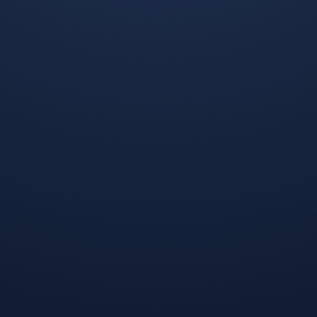
们
关于我们