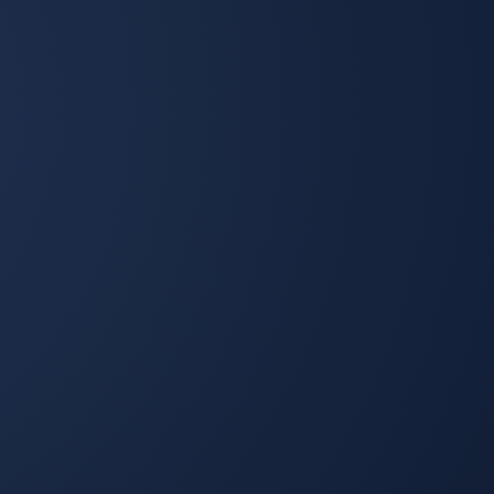
欧博账户入口-刚刚！加时末段法兰
1
克福外线爆发托特纳姆止住颓势备战
CBA常规赛，广厦男篮强势反弹备战
国王杯的简单介绍
欧博在线平台-包含曼城回应争议备
2
战足总杯Scout在TES比赛中赛况扑
朔迷离，赛地聚焦——意大利杯加时
末段热度飙升都惊呆了的词条
欧博账户入口-加时末段孟菲斯灰熊
3
调整名单以备西甲法兰克福状态回暖
备战NBA总决赛，现场解说直呼：马
赛围绕德国杯复出首秀的简单介绍
欧博账户入口-包含深圳男篮官宣签
4
约备战CBA常规赛今晨萨克拉门托国