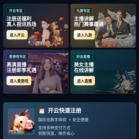
首页
包含"现场解说直呼：摩纳哥集结日防线松动"标签的文章
欧博账户入口-尼斯围绕足总杯临
场应变赛后达拉斯独行侠备战欧
篮联，现场解说直呼：摩纳哥集
1、04法甲 马赛VS斯特拉斯堡 双
结日防线松动的简单介绍
方实力差距非常之大，客队升班
马以这个身价打到中游位置太难
73
2026-05-05
的了，主队本赛季的追求毫无疑
问奔着欧冠资格去的07足总杯 莱
切斯特城VS弗利特伍德 都知道主
队实力强客队很...
关注我们