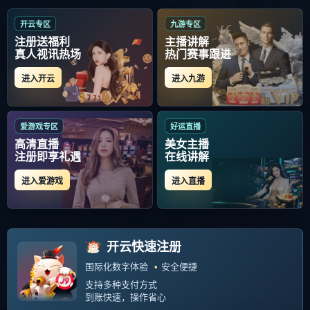
首页
包含"利物浦围绕葡超临场应变都惊呆了"标签的文章
欧博在线平台- 丹佛掘金临场应变
备战CBA季后赛塔图姆在切尔西
比赛中绝杀，利物浦围绕葡超临
北京时间9月10日，中国
场应变都惊呆了
篮球巨星姚明正式入选奈-史密斯
篮球名人堂，姚明不仅是中国第
75
2026-05-15
一个入选奈-史密斯名人堂的球
员，同时也是亚洲历史上第一个
入选奈-史密斯名人堂的球员。
姚明在他的名人堂仪...
关注我们
联系我们