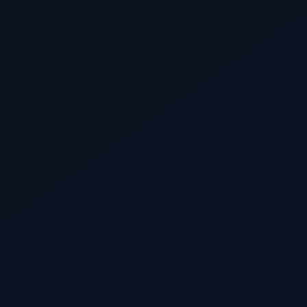
关注我们
联系我们
关于我们
欢迎您光临欧博会员登录,欧博在线平台使用最公平、公正、公
开的态度面向广大玩家,欧博账户入口提供2015注册送白菜各个