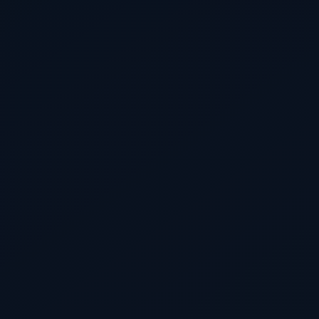
获得了抽奖码之后
到时你看中奖码跟你的抽奖码是否一致就行了
而且如果真中奖了主办方也会通知你的