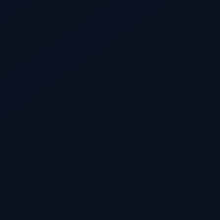
上证综指去掉小数点后的六位数/抽奖人数得
到的余数加1，加11，加22，加111，加222，加
333，加1111，加2222，加3333，加4444，加
11111，加22222，加33333，加44444，加55555，
即为15个获奖号码；若加数后超过总人数，则超出总
人数的数字减去总抽奖人数得到中奖号码；若号码重
复，则加1处理，如此类推。
最终解释权归东莞市网络文化协会所有
看了这个抽奖规则…
是不是觉得有点烧脑？
看不懂没关系，
只要集齐了4个勋章