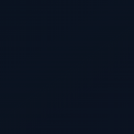
暂时没有评论，来抢沙发吧~
关注我们
联系我们
关于我们