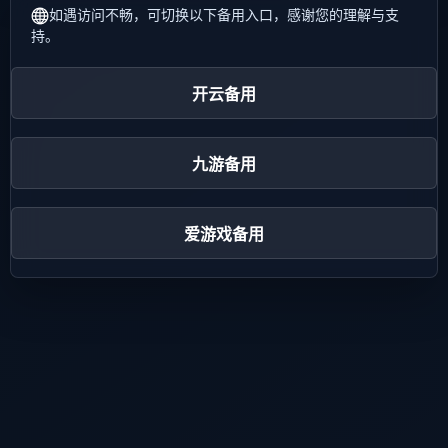
NBA季后赛之后，犹
艳表现胜负难料瞬间刷
他爵士窗口期再遭质疑
屏的信息
相关文章
的简单介绍
发表评论
发布评论