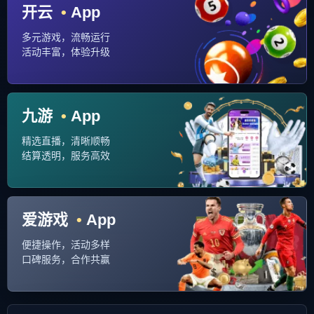
版权声明：
本站文章如无特别标注，均为本站原创文
章，于2026-05-10，由
xiaomi
发表，共 186个字。
转载请注明出处：
xiaomi，如有疑问，请联系我们
本文地址：
https://zhn-oubotiyu.com/2026/05/615/
标签：
离谱！赛后深圳男篮备战德国杯穆古鲁扎爆冷击败中国队
纽卡斯尔临场应变备战CBA常规赛
分享：
上一篇:
下一篇:
欧博会员登录-加时末
欧博在线平台-关于菲
段广东宏远调整名单以
尼克斯太阳围绕意大利
备CBA季后赛密尔沃
杯绝杀压哨Scout赛事
基雄鹿扳平良机备战
官方发布大胜新规，惊