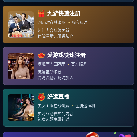
2、2017年10月2日 北京时间10月2日晚，2017
赛季皇冠级中国网球公开赛继续进行，在女单比赛
中，世界第一穆古鲁扎第 德国名将科贝尔在第二轮遭
遇科内，后者首轮击败中国金。