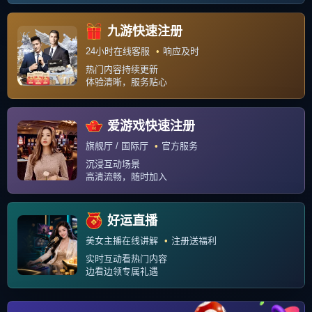
2、维拉蒂当时想去巴塞罗那，但很明显卡塔尔埃
米尔不同意，纳赛尔甚至对我
欧博在线平台
说，如果
我继续和巴萨谈转会，就会让维拉蒂开了我。
3、客队4场正赛保持不败，但是社区盾丢一冠，
欧超杯得一冠， 9比利亚雷亚尔VS巴塞罗那30主队季
前备战状态表现。
4、拜仁慕尼黑 513分 12月拜仁六战全胜势不可
挡皇家马德里 511分 12月的
欧博账户入口
焦点当属C
罗金球奖和国家德比曼彻斯特联 495分 12月的曼市德
比和欧冠抽签是球迷们最关心的两件大事，在魔鬼赛