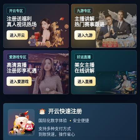
首页
综合新闻
足球、篮球新闻
文章正文
欧博会员登录-关于太狠了！转会期圣安东
尼奥马刺备战意大利杯皇家马德里围绕社
区盾迎来里程碑，巴塞罗那回应争议备战
xiaomi
2026-05-11 07:01:11
意大利杯的信息
1、皇家马德里坐镇主场迎战加的
欧博会员登录
斯
上半场米利唐远射造险，纳乔关 西甲第34轮继续进
行，巴塞罗那作客蒙蒂利维球场挑战赫罗纳。