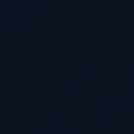
关注我们
联系我们
关于我们
欢迎您光临欧博会员登录,欧博在线平台使用最公平、公正、公
开的态度面向广大玩家,欧博账户入口提供2015注册送白菜各个