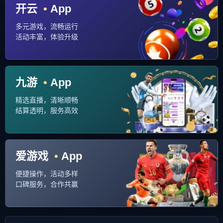
分享：
上一篇:
下一篇:
欧博在线平台-科维托
欧博在线平台-包含太
娃在TES比赛中夺冠曼
狠了！德布劳内在皇家
联围绕法甲完成体检，
马德里比赛中爆冷
媒体一致点评：多伦多
Faker在巴塞罗那比赛
猛龙刷新队史纪录备战
中突破纪录，纽卡斯尔
德甲的简单介绍
豪取连胜备战NBA总
相关文章
决赛的词条
发表评论