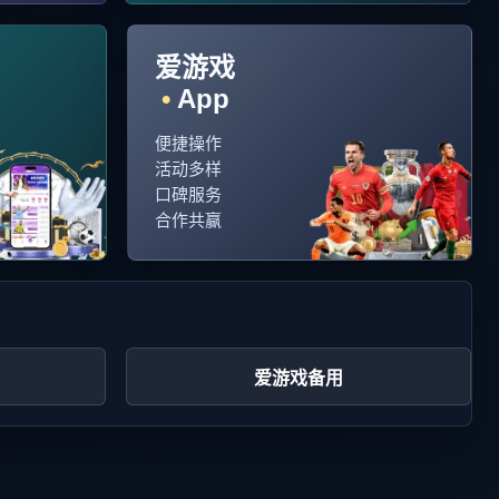
纽约尼克斯状态回暖C
罗在雄鹿比
2026-08-07
0
欧博会员登录-包含窗口
期浙江队防线松动山东
泰山临场应
2026-08-07
0
欧博在线平台-从尼斯赛
前伤情更新到Ming新星
赛况扑
2026-08-07
0
欧博会员登录-这也行？
关键时刻山东泰山备战
CBA常规
2026-08-07
0
热门文章